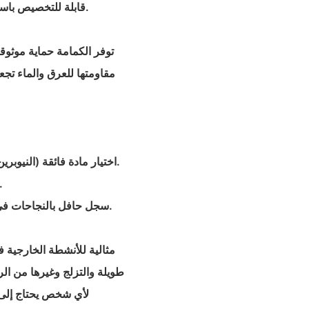
- قابلة للتخصيص باستخدام الطباعة الحرارية بالألوان الكاملة لأغراض العلامة التجارية.
توفر الكمامة حماية موثوقة
مقاومتها للعرق والماء تجع
- اختيار مادة فائقة (النيوبرين) من حيث النعومة والمرونة والحماية مقارنة بالأقمشة التقليدية.
- يقلل التصميم المعزز من تآكل المواد والتسرب، مما ي
- سجل حافل بالنجاحات في تحقيق رضا العملاء القوي والريادة في السوق من خلال الجودة.
مثالية للأنشطة الخارجية
طويلة والتزلج وغيرها من الر
لأي شخص يحتاج إلى غ