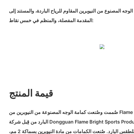
ع الوجه المصنوع من النيوبرين المقاوم للرياح الباردة، والمستند إلى
المقدمة المفصلة، ​​والمنظم في خمس نقاط:
قيمة المنتج
صُممت وصُنعت كمامة الوجه المصنوعة من النيوبرين من Flame Bright والمخصصة للطقس
البارد من قِبل شركة Dongguan Flame Bright Sports Products Limited، وهي شركة
متخصصة في معدات النيوبرين للطقس البارد. صُنعت الكمامات من مادة النيوبرين بسماكة 2 مم،