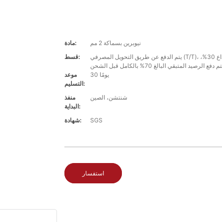
نيوبرين بسماكة 2 مم
مادة:
يتم الدفع عن طريق التحويل المصرفي (T/T)، مع اشتراط إيداع 30%،
قسط:
30 يومًا
موعد
التسليم:
شنتشن، الصين
منفذ
البداية:
SGS
شهادة:
استفسار