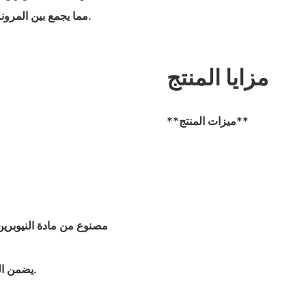
مما يجمع بين المرونة والمتانة والراحة، وهي مناسبة لحماية الوجه في الظروف الباردة.
مزايا المنتج
**ميزات المنتج**
- يضمن الحزام القابل للتعديل ملاءمة آمنة ومريحة لمختلف أحجام الوجوه.