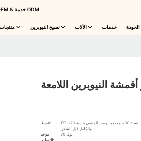
Flame Bright - شركة تصنيع منتجات النيوبرين الرائدة عالميًا مع OEM & خدمة ODM.
لجودة
خدمات
الآلات
نسيج النيوبرين
منتجات
قمشة النيوبرين اللامعة
T/T، مطلوب وديعة بنسبة 30٪، مع دفع الرصيد المتبقي بنسبة 70٪
قسط:
بالكامل قبل الشحن.
30 يومًا
موعد
التسليم: