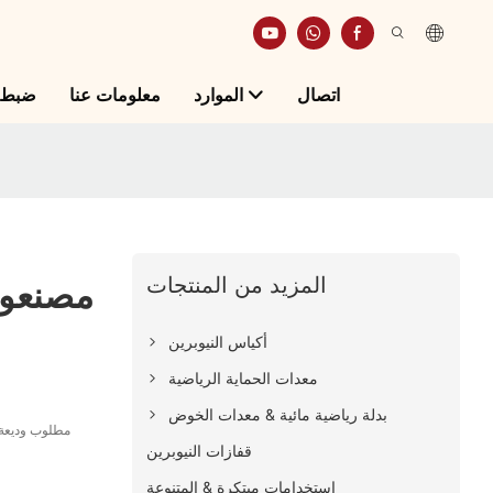
اتصال
الموارد
معلومات عنا
ضبط ا
المزيد من المنتجات
مصنعو أ
أكياس النيوبرين
معدات الحماية الرياضية
بدلة رياضية مائية & معدات الخوض
قفازات النيوبرين
استخدامات مبتكرة & المتنوعة