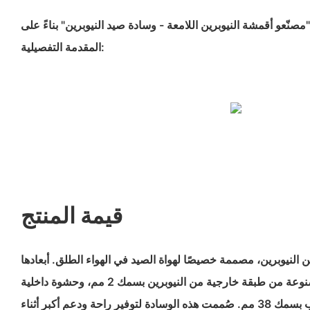
 "مصنّعو أقمشة النيوبرين اللامعة - وسادة صيد النيوبرين" بناءً على
المقدمة التفصيلية:
قيمة المنتج
النيوبرين، مصممة خصيصًا لهواة الصيد في الهواء الطلق. أبعادها
31.5 × 25 × 4 سم، وهي مصنوعة من طبقة خارجية من النيوبرين بسمك 2 مم، وحشوة داخلية
من إسفنج اللاتكس المصبوب بسمك 38 مم. صُممت هذه الوسادة لتوفير راحة ودعم أكبر أثناء