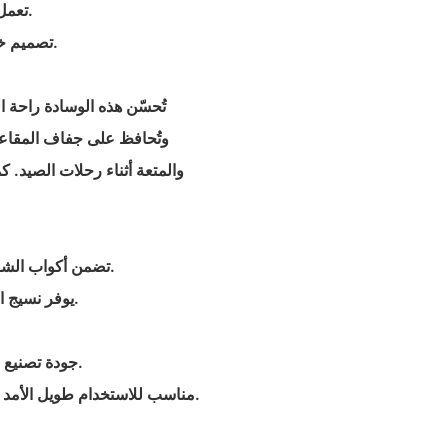
- تعمل التصميمات المطبوعة بشكل جميل على تعزيز الجاذبية البصرية.
- تصميم خفيف الوزن وقابل للحمل ومتين ومناسب لبيئات الصيد المتنوعة.
تُحسّن هذه الوسادة راحة 
وتُحافظ على جفاف المقاعد
والمتعة أثناء رحلات الصيد. ك
- تضمن أكواب الشفط القوية بقاء الوسادة في مكانها بشكل آمن، مما يعزز السلامة.
- يوفر نسيج النيوبرين عالي الجودة المتانة ومقاومة الماء وامتصاص الصدمات.
- جودة تصنيع قوية مع مصادر المواد المضمونة والدعم المهني للبحث والتطوير.
- مناسب للاستخدام طويل الأمد وفي مختلف الظروف الخارجية، مما يجعله ملحق صيد موثوقًا به.