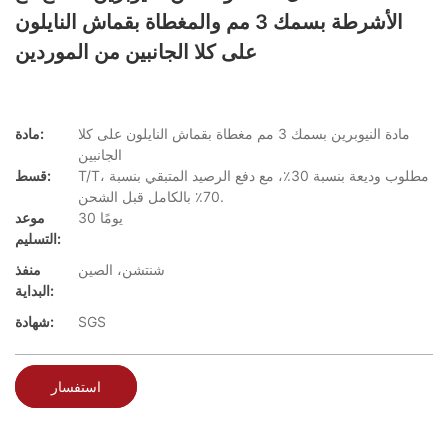
الأشرطة بسمك 3 مم والمغطاة بقماش النايلون
على كلا الجانبين من الموردين
مادة النيوبرين بسمك 3 مم مغطاة بقماش النايلون على كلا
مادة:
الجانبين
T/T، مطلوب وديعة بنسبة 30٪، مع دفع الرصيد المتبقي بنسبة
قسط:
70٪ بالكامل قبل الشحن.
30 يومًا
موعد
التسليم:
شنتشن، الصين
منفذ
البداية:
SGS
شهادة:
استفسار