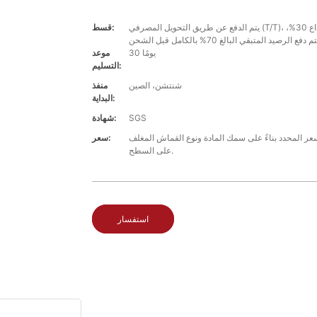
يتم الدفع عن طريق التحويل المصرفي (T/T)، مع اشتراط إيداع 30%،
قسط:
30 يومًا
موعد
التسليم:
شنتشن، الصين
منفذ
البداية:
SGS
شهادة:
 المحدد بناءً على سمك المادة ونوع القماش المغلف
سعر:
على السطح.
استفسار