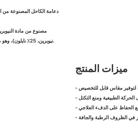
نيوبرين، 25٪ نايلون)، وهو منتج بمقاس واحد يناسب الجميع ومخصص للتوزيع التجاري/الجملة.
ميزات المنتج