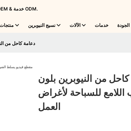
Flame Bright - شركة تصنيع منتجات النيوبرين الرائدة عالميًا مع OEM & خدمة ODM.
لجودة
خدمات
الآلات
نسيج النيوبرين
منتجات
دعامة كاحل من الني
كاحل من النيوبرين بلون
 اللامع للسباحة لأغراض
العمل