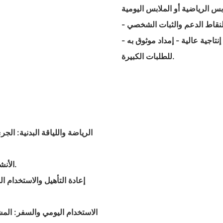
- يتم تصنيعها وفق عمليات إنتاجية دقيقة ومراقبة الجودة مع قدرة إنتاجية عالية - إمداد موثوق به
للطلبات الكبيرة.
- الأنشطة المائية: السباحة، والعلاج المائي، وإعادة التأهيل في المسابح.