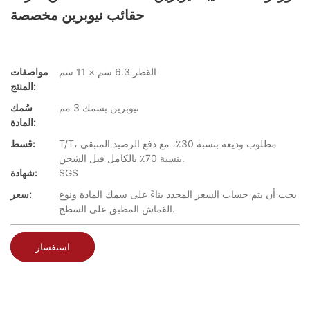
حقائب نيوبرين مخصصة
القطر 6.3 سم × 11 سم
مواصفات
المنتج:
نيوبرين بسمك 3 مم
سُمك
المادة:
T/T، مطلوب وديعة بنسبة 30٪، مع دفع الرصيد المتبقي
قسط:
بنسبة 70٪ بالكامل قبل الشحن.
SGS
شهادة:
يجب أن يتم حساب السعر المحدد بناءً على سمك المادة ونوع
سعر:
القماش المطبق على السطح.
استفسار