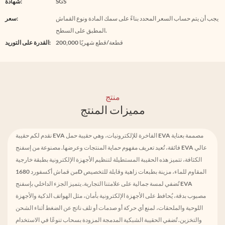
SGS
شهادة:
يجب أن يتم حساب السعر المحدد بناءً على سمك المادة ونوع القماش
سعر:
المطبق على السطح.
200,000 قطعة/قطع شهريًا
القدرة على التوريد:
منتج
مميزات المنتج
نقدم لكم حقيبة EVA الفاخرة للإلكترونيات، وهي حقيبة حمل EVA مصممة بعناية
فائقة، تُعيد تعريف مفهوم حماية المنتجات وعرضها. مصنوعة من إسفنج EVA عالي
الكثافة، تتميز هذه الحقيبة المستطيلة لتنظيم الأجهزة الإلكترونية بطبقة خارجية
من قماش أكسفورد 1680D المقاوم للماء، مزينة بطبعات زاهية وقابلة للتخصيص
تُضفي لمسة جمالية على علامتنا التجارية. يتميز الجزء الداخلي بإسفنج EVA
مصبوب بدقة، يُحافظ على الأجهزة الإلكترونية بأمان، مثل الهواتف الذكية والأجهزة
اللوحية والملحقات، لمنع أي حركة أو صدمات أو تلف ناتج عن الضغط أثناء الشحن
والتخزين. تُضفي الحقيبة الشبكية المدمجة المزودة بسحاب تنوعًا في الاستخدام