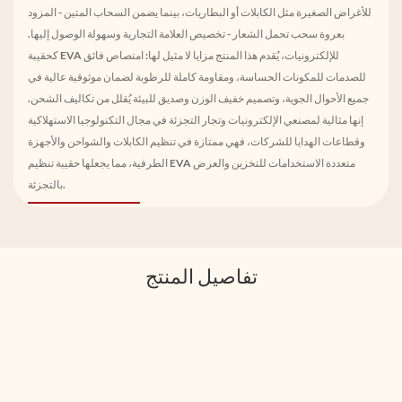
للأغراض الصغيرة مثل الكابلات أو البطاريات، بينما يضمن السحاب المتين - المزود
بعروة سحب تحمل الشعار - تخصيص العلامة التجارية وسهولة الوصول إليها.
كحقيبة EVA للإلكترونيات، يُقدم هذا المنتج مزايا لا مثيل لها: امتصاص فائق
للصدمات للمكونات الحساسة، ومقاومة كاملة للرطوبة لضمان موثوقية عالية في
جميع الأحوال الجوية، وتصميم خفيف الوزن وصديق للبيئة يُقلل من تكاليف الشحن.
إنها مثالية لمصنعي الإلكترونيات وتجار التجزئة في مجال التكنولوجيا الاستهلاكية
وقطاعات الهدايا للشركات، فهي ممتازة في تنظيم الكابلات والشواحن والأجهزة
الطرفية، مما يجعلها حقيبة تنظيم EVA متعددة الاستخدامات للتخزين والعرض
بالتجزئة.
تفاصيل المنتج