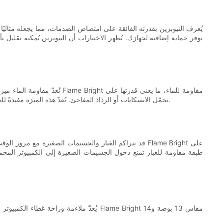
يُعرف النيوبرين بقدرته الفائقة على امتصاص الصدمات، مما يجعله مثاليًا
تُعدّ مقاومة الماء ميزةً أخرى مه
تحمّل الانسكابات أو الرذاذ المفاجئ. تُعدّ هذه الميزة مفيدةً للغاية إذا كنت تحمل حاسوبك المحمول باستمرار في بيئات رطبة أو مبللة.
قد يتراكم الغبار والجسيمات الصغيرة مع مرور الوقت، مما قد
طبقة مقاومة للغبار تمنع دخول الجسيمات الصغيرة إلى الكمبيوتر المحم
يُعدّ ملاءمة وراحة غطاء الكمبيوتر المحمول أ