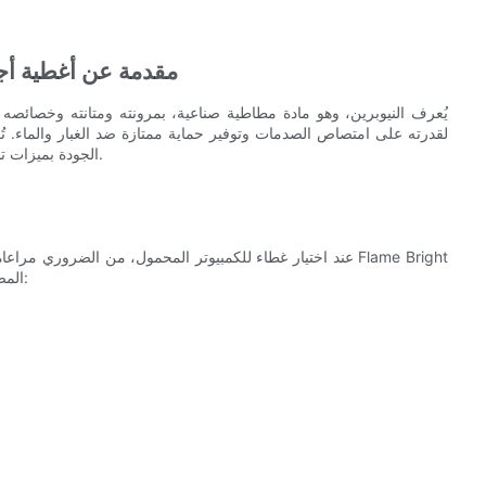
مقدمة عن أغطية أجه
يُعرف النيوبرين، وهو مادة مطاطية صناعية، بمرونته ومتانته وخصائصه ا
لقدرته على امتصاص الصدمات وتوفير حماية ممتازة ضد الغبار والماء. تُع
الجودة بميزات تناسب مختلف أحجام أجهزة الكمبيوتر المحمولة واحتياجات المستخدمين.
عند اختيار غطاء للكمبيوتر المحمول، من الضروري مراعاة الأبعاد
المصنوعين من النيوبرين، أحدهما بمقاس 13 بوصة والآخر بمقاس 14 بوصة: