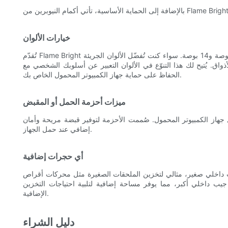
خيارات الألوان
تُقدّم Flame Bright تشكيلة واسعة من الألوان لأغطية أجهزة الكمبيوتر المحمولة مقاس 13 بوصة و14 بوصة. سواء كنت تُفضّل الألوان الجريئة
الأذواق. يُتيح لك هذا التنوّع في الألوان التعبير عن أسلوبك الشخصي مع
الحفاظ على حماية جهاز الكمبيوتر المحمول الخاص بك.
ميزات أحزمة الحمل أو المقبض
 جهاز الكمبيوتر المحمول. صُممت الأحزمة لتوفير قبضة مريحة وأمان
إضافي عند حمل الجهاز.
أي حجرات إضافية
13 بوصة على جيب داخلي صغير، مثالي لتخزين الملحقات الصغيرة مثل محركات أقراص USB وبطاقات SD وغيرها
ف ذو المقاس 14 بوصة فيحتوي على جيب داخلي أكبر، مما يوفر مساحة إضافية لتلبية احتياجات التخزين
الإضافية.
دليل الشراء