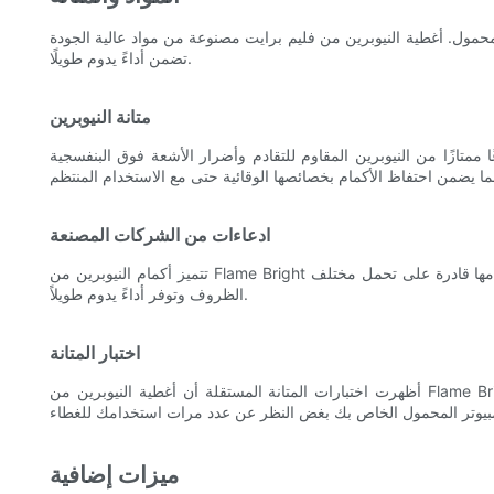
 المحمول. أغطية النيوبرين من فليم برايت مصنوعة من مواد عالية الجودة
تضمن أداءً يدوم طويلًا.
متانة النيوبرين
ا ممتازًا من النيوبرين المقاوم للتقادم وأضرار الأشعة فوق البنفسجية
ادعاءات من الشركات المصنعة
تتميز أكمام النيوبرين من Flame Bright بضمان الشركة المصنعة لمتانتها وحمايتها. وتؤكد العلامة التجارية أن أكمامها قادرة على تحمل مختلف
الظروف وتوفر أداءً يدوم طويلاً.
اختبار المتانة
أظهرت اختبارات المتانة المستقلة أن أغطية النيوبرين من Flame Bright تتحمل الاستخدام المتكرر دون ظهور أي علامات تلف. تضمن هذه
ميزات إضافية