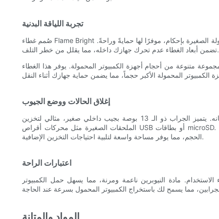
تجربة اللياقة البدنية
صُمم غطاء Flame Bright المصنوع من النيوبرين، بمقاس 13 بوصة، ليناسب أجهزة الكمبيوتر المحمولة الصغيرة بإحكام، موفرًا لها حمايةً وراحةً.
تضمن أبعاد الغطاء عدم تحرك جهازك داخله، مما يقلل من خطر التلف.
شكل جيد مع مجموعة متنوعة من أحجام أجهزة الكمبيوتر المحمولة. يوفر هذا الغطاء
إغلاق الحالات ووضع الجيوب
يأتي كلا الجرابين بإغلاق محكم لتثبيت جهاز الكمبيوتر المحمول في مكانه. يتميز الجراب ذو الـ 13 بوصة بجيب داخلي صغير، مثالي لتخزين
الملحقات الصغيرة مثل محركات أقراص USB أو بطاقات microSD. في المقابل، يحتوي الجراب ذو الـ 14 بوصة على جيب داخلي متوسط ​​
الحجم، مما يوفر مساحة واسعة لتلبية احتياجات التخزين الإضافية.
اعتبارات الراحة
الاستخدام. مادة النيوبرين ناعمة ومرنة، مما يسهل حمل الكمبيوتر
المواد والمتانة