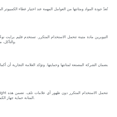
تُعدّ جودة المواد ومتانتها من العوامل المهمة عند اختيار غطاء الكمبيوتر
النيوبرين مادة متينة تتحمل الاستخدام المتكرر. تستخدم فليم برايت نوعً
والتآكل، مما يضمن احتفاظ الأكمام بخصائصها الوقائية حتى مع الاستخدام المنتظم.
المتانة حماية جهاز الكمبيوتر المحمول الخاص بك بغض النظر عن عدد مرات استخدامك للغطاء.