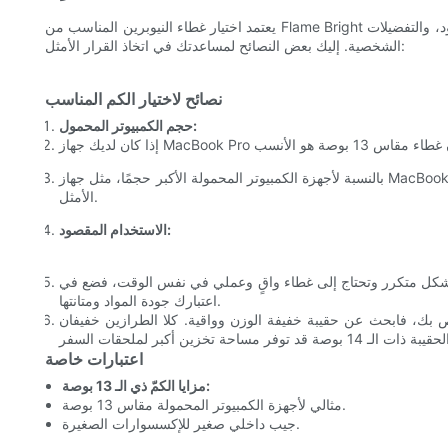
يعتمد اختيار غطاء النيوبرين المناسب من Flame Bright على عدة عوامل، منها حجم جهاز الكمبيوتر المحمول، والاستخدام المقصود، والتفضيلات
الشخصية. إليك بعض النصائح لمساعدتك في اتخاذ القرار الأمثل:
نصائح لاختيار الكم المناسب
حجم الكمبيوتر المحمول:
بالنسبة لأجهزة الكمبيوتر المحمولة الأكبر حجمًا، مثل جهاز MacBook Pro مقاس 14 بوصة أو ما يعادله، فإن الغطاء مقاس 14 بوصة هو الخيار
الأمثل.
الاستخدام المقصود:
بشكل متكرر وتحتاج إلى غطاء واقٍ وعملي في نفس الوقت، فضع في
اعتبارك جودة المواد ومتانتها.
 بك، فابحث عن حقيبة خفيفة الوزن وواقية. كلا الطرازين خفيفان
اعتبارات خاصة
مزايا الكمّ ذي الـ 13 بوصة:
مثالي لأجهزة الكمبيوتر المحمولة مقاس 13 بوصة.
جيب داخلي صغير للإكسسوارات الصغيرة.