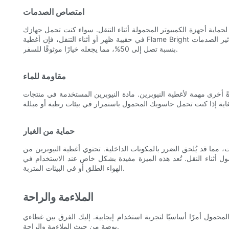
امتصاص الصدمات
 لحماية أجهزة الكمبيوتر المحمولة أثناء التنقل. سواء كنت تحمل جهازك
في حقيبة ظهر أو أثناء التنقل، فإن أغطية Flame Bright توفر حماية إضافية لجهازك. تُظهر الاختبارات أن النيوبرين يُمكنه تقليل تأثير الصدمات
بنسبة تصل إلى 50%، مما يجعله خيارًا موثوقًا للسفر.
مقاومة للماء
مة لأغطية النيوبرين. مادة النيوبرين المستخدمة في منتجات Flame Bright مقاومة للماء، ما يعني قدرتها على
حماية من الغبار
 يُلحق الضرر بالمكونات الداخلية. تحتوي أغطية النيوبرين من Flame Bright على
ول أثناء النقل. تُعد هذه الميزة مفيدة بشكل خاص عند الاستخدام في
الهواء الطلق أو في البيئات المتربة.
الملاءمة والراحة
مرًا أساسيًا لتجربة استخدام إيجابية. إليك الفرق بين غطاءي Flame Bright مقاس 13 بوصة و14
بوصة من حيث الملاءمة والراحة.