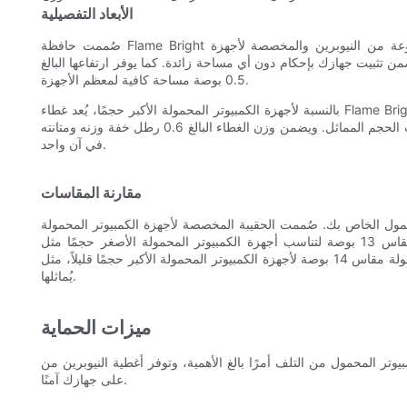
الأبعاد التفصيلية
صُممت حافظة Flame Bright المصنوعة من النيوبرين والمخصصة لأجهزة MacBook Pro مقاس 13 بوصة أو أجهزة الكمبيوتر المحمولة
 يبلغ طولها 11.5 بوصة وعرضها 8 بوصات، مما يضمن تثبيت جهازك بإحكام دون أي مساحة زائدة. كما يوفر ارتفاعها البالغ
0.5 بوصة مساحة كافية لمعظم الأجهزة.
بالنسبة لأجهزة الكمبيوتر المحمولة الأكبر حجمًا، يُعد غطاء Flame Bright المصنوع من النيوبرين مقاس 14 بوصة خيارًا أفضل. يبلغ طوله 12.5
بوصة وعرضه 9 بوصات، مما يجعله مثاليًا لأجهزة الكمبيوتر المحمولة ذات الحجم المماثل. ويضمن وزن الغطاء البالغ 0.6 رطل خفة وزنه ومتانته
في آن واحد.
مقارنة المقاسات
ول الخاص بك. صُممت الحقيبة المخصصة لأجهزة الكمبيوتر المحمولة
مقاس 13 بوصة لتناسب أجهزة الكمبيوتر المحمولة الأصغر حجمًا مثل MacBook Pro مقاس 13 بوصة أو ما شابهها، بينما صُممت الحقيبة
المخصصة لأجهزة الكمبيوتر المحمولة مقاس 14 بوصة لأجهزة الكمبيوتر المحمولة الأكبر حجمًا قليلاً، مثل MacBook Pro مقاس 14 بوصة أو ما
يُماثلها.
ميزات الحماية
مول من التلف أمرًا بالغ الأهمية، وتوفر أغطية النيوبرين من Flame Bright العديد من الميزات الرئيسية للحفاظ
على جهازك آمنًا.