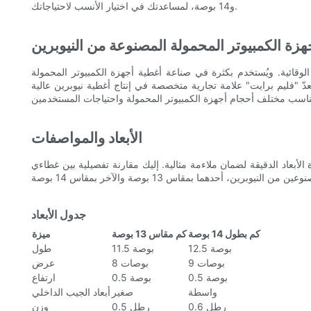
و14 بوصة، لمساعدتك في اختيار الأنسب لاحتياجاتك.
زة الكمبيوتر المحمولة المصنوعة من النيوبرين
لوقائية. ويُستخدم بكثرة في صناعة أغطية أجهزة الكمبيوتر المحمولة
دّ "فليم برايت" علامة تجارية متخصصة في إنتاج أغطية نيوبرين عالية
الأبعاد والمواصفات
 الدقيقة لضمان ملاءمة مثالية. إليك مقارنة تفصيلية بين غطاءي Flame Bright
جدول الأبعاد
كم بطول 14 بوصة
كم مقاس 13 بوصة
ميزة
12.5 بوصة
11.5 بوصة
طول
9 بوصات
8 بوصات
عرض
0.5 بوصة
0.5 بوصة
ارتفاع
واسطة
صغير
أبعاد الجيب الداخلي
0.6 رطل
0.5 رطل
وزن