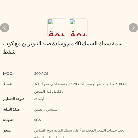
سمة سمك السمك 40 مم وسادة صيد النيوبرين مع كوب
شفط
MOQ:
500 PCS
T/T ، إيداع 30 ٪ مطلوب ، مع الرصيد البالغ 70 ٪ المتبقية ليتم دفعها
قسط:
بالكامل قبل الشحن
أيام30
موعد التسليم:
شنتشن ، الصين
منفذ البداية:
SGS
شهادة:
يجب حساب السعر المحدد بناءً على سمك المادة ونوع القماش
سعر:
المغطى على السطح