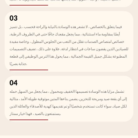
03
فيما يتعلق بالخصائص ، لا تشعر هذه الوسادة بالنيابة والراحة فحسب ، بل تتميز
أيضًا بمقاومة ماء استثنائية ، مما يجعل مقعدك جافًا حتى في الظروف الرطبة.
خصائص امتصاص الصدمات تقلل من التعب من الجلوس المطول ، وخاصة مفيدة
للصيادين الذين يقضون ساعات في انتظار لدغة. علاوة على ذلك ، تضيف التصميمات
المطبوعة بشكل جميل القيمة الجمالية ، مما يحول هذا الترس الوظيفي إلى قطعة
جذابة بصريًا.
04
تشمل مزايا هذه الوسادة تصميمها الخفيف ومحمول ، مما يجعل من السهل حمله
إلى أي بقعة صيد ومريحة للتخزين. يضمن بناءها المتين موثوقية طويلة الأمد ، مثالية
لكل صياد. سواء كانت تستخدم شخصيًا أو تم تقديمها كهدية للأصدقاء والعائلة الذين
يستمتعون بالصيد ، فهذا خيار ممتاز.