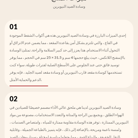
وسادة الصيد النيوبرين
01
إحدى الميزات البارزة في وسادة الصيد النيوبرين هذه هي أكواب الشفط الموجودة
في القاع ، والتي تلتزم بشكل آمن بقاعدة المقعد ، مما يضمن عدم الانزلاق أو
التحول أثناء الاستخدام. هذا يعزز إلى حد كبير السلامة والراحة. تمتلئ الوسادة
بالإسفنج اللاتكس ، حيث يبلغ حجمها 4 سم و 31.5 × 25 سم في الحجم ، مما يوفر
توسيد فائق حتى عند الجلوس على الأسطح الصلبة لفترات طويلة. سواء كنت
تستخدمها كوسادة مقعد قارب النيوبرين أو وسادة مقعد لصيد الجليد ، فإنه يوفر
الدعم والحماية الأمثل.
02
وسادة الصيد النيوبرين لدينا هي ملحق عالي الأداء مصمم خصيصًا للصيادين في
الهواء الطلق ، ويجمع بين الراحة والمتانة والتعدد الاستخدامات. مصنوعة من مواد
النيوبرين الممتازة ، توفر هذه الوسادة مقاومة ممتازة للمياه ، وامتصاص الصدمات ،
ولمسة ناعمة ومريحة. بالإضافة إلى ذلك ، فإنه يتميز بالطباعة الجميلة ، وقابلية
النقل الخفيفة ، والبناء القوي ، مما يجعلها مناسبة لمختلف سيناريوهات الصيد.